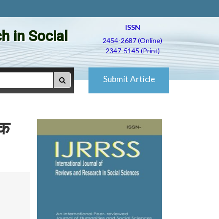
ISSN
h in Social
2454-2687 (Online)
2347-5145 (Print)
Submit Article
िक