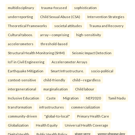
multidisciplinary
trauma-focused
sophistication
underreporting
Child Sexual Abuse (CSA)
Intervention Strategies
Theoretical Frameworks
societal attitudes
Trauma and Recovery
Cultural taboos.
array—comprising
high-sensitivity
accelerometers
threshold-based
Structural Health Monitoring (SHM)
Seismic Impact Detection
IoT in Civil Engineering
Accelerometer Arrays
Earthquake Mitigation
Smart Infrastructure.
socio-political
context-sensitive
child-friendly
child—regardless
intergenerational
marginalisation
Child labour
Inclusive Education
Caste
Migration
NEP2020
Tamil Nadu
transformation
infrastructures
commercialization
community-driven
"global-to-local"
Primary Health Care
Globalization
Health Equity
Universal Health Coverage
Digital Health
Public Health Policy.
संजना जाटव
भरतपुर लोकसभा क्षेत्र