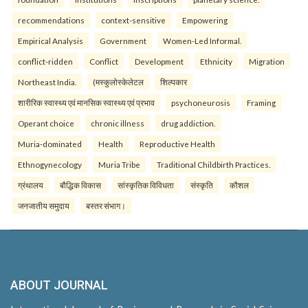
recommendations
context-sensitive
Empowering
Empirical Analysis
Government
Women-Led Informal.
conflict-ridden
Conflict
Development
Ethnicity
Migration
Northeast India.
(मस्कुलोस्केलेटल
शिल्पकार
शारीरिक स्वास्थ्य एवं मानसिक स्वास्थ्य एवं प्रभाव
psychoneurosis
Framing
Operant choice
chronic illness
drug addiction.
Muria-dominated
Health
Reproductive Health
Ethnogynecology
Muria Tribe
Traditional Childbirth Practices.
ग्रंथालय
बौद्धिक विकास
सांस्कृतिक विविधता
संस्कृति
कौशल
जनजातीय समुदाय
बस्तर संभाग।
ABOUT JOURNAL