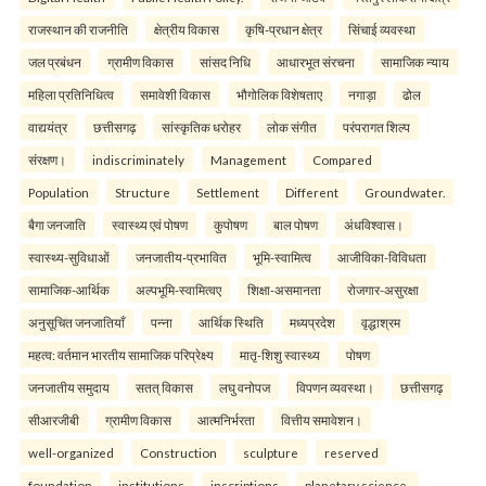
राजस्थान की राजनीति
क्षेत्रीय विकास
कृषि-प्रधान क्षेत्र
सिंचाई व्यवस्था
जल प्रबंधन
ग्रामीण विकास
सांसद निधि
आधारभूत संरचना
सामाजिक न्याय
महिला प्रतिनिधित्व
समावेशी विकास
भौगोलिक विशेषताए
नगाड़ा
ढोल
वाद्ययंत्र
छत्तीसगढ़
सांस्कृतिक धरोहर
लोक संगीत
परंपरागत शिल्प
संरक्षण।
indiscriminately
Management
Compared
Population
Structure
Settlement
Different
Groundwater.
बैगा जनजाति
स्वास्थ्य एवं पोषण
कुपोषण
बाल पोषण
अंधविश्वास।
स्वास्थ्य-सुविधाओं
जनजातीय-प्रभावित
भूमि-स्वामित्व
आजीविका-विविधता
सामाजिक-आर्थिक
अल्पभूमि-स्वामित्वए
शिक्षा-असमानता
रोजगार-असुरक्षा
अनुसूचित जनजातियाँ
पन्ना
आर्थिक स्थिति
मध्यप्रदेश
वृद्धाश्रम
महत्व: वर्तमान भारतीय सामाजिक परिप्रेक्ष्य
मातृ-शिशु स्वास्थ्य
पोषण
जनजातीय समुदाय
सतत् विकास
लघु वनोपज
विपणन व्यवस्था।
छत्तीसगढ़
सीआरजीबी
ग्रामीण विकास
आत्मनिर्भरता
वित्तीय समावेशन।
well-organized
Construction
sculpture
reserved
foundation
institutions
inscriptions
planetary science.