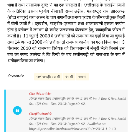
भाषा है तथा सामाजिक दृष्टि से यह एक संस्कृति हैं। छत्तीसगढ़ के सताईस जिलों
के अतिरिक्त इसका प्रयोग सीमावर्ती राज्य उड़ीसा, महाराष्ट्र तथा झारखण्ड
(छोटा नागपुर) तथा असम के चाय बागानों तथा मध्य प्रदेश के सीमावर्ती कुछ जिलों
में बोली जाती है। दूरदर्शन, राष्ट्रीय-प्रसारण तथा आकाशवाणी इसका प्रयोग
होता है वर्तमान में लगभग दो करोड़ जनसंख्या बोलचाल हेतु, व्यावहारिक जीवन में
करती है। 11 जुलाई 2008 में छत्तीसगढ़ी को राजभाषा का दर्ज़ा दिया जा चुका है
तथा 14 अगस्त 2008 को ‘छत्तीसगढ़ी राजभाषा आयोग’ का गठन किया गया। 3
सितम्बर 2010 को राजभाषा विधेयक को विधानसभा में मंजूरी मिली जिसमें इस
बात का स्पष्ट उल्लेख है कि हिन्दी के बाद छत्तीसगढ़ी को राजभाषा के रूप में
अंगीकृत किया जा सकेगा।
Keywords:
छत्तीसगढ़ीः रस भी
रंग भी
रूप भी
Cite this article:
गिरजा शंकर गौतम. छत्तीसगढ़ीः रस भी, रंग भी, रूप भी. Int. J. Rev. & Res. Social
Sci. 1(2): Oct. - Dec. 2013; Page 60-62.
Cite(Electronic):
गिरजा शंकर गौतम. छत्तीसगढ़ीः रस भी, रंग भी, रूप भी. Int. J. Rev. & Res. Social
Sci. 1(2): Oct. - Dec. 2013; Page 60-62. Available on:
https://ijrrssonline.in/AbstractView.aspx?PID=2013-1-2-10