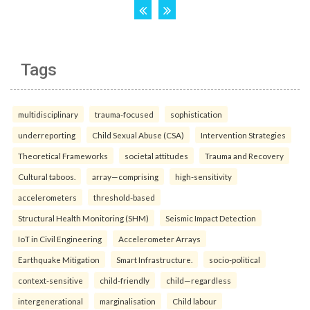
Tags
multidisciplinary
trauma-focused
sophistication
underreporting
Child Sexual Abuse (CSA)
Intervention Strategies
Theoretical Frameworks
societal attitudes
Trauma and Recovery
Cultural taboos.
array—comprising
high-sensitivity
accelerometers
threshold-based
Structural Health Monitoring (SHM)
Seismic Impact Detection
IoT in Civil Engineering
Accelerometer Arrays
Earthquake Mitigation
Smart Infrastructure.
socio-political
context-sensitive
child-friendly
child—regardless
intergenerational
marginalisation
Child labour