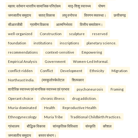
महत्व: वर्तमान भारतीय सामाजिक परिप्रेक्ष्य
मातृ-शिशु स्वास्थ्य
पोषण
जनजातीय समुदाय
सतत् विकास
लघु वनोपज
विपणन व्यवस्था।
छत्तीसगढ़
सीआरजीबी
ग्रामीण विकास
आत्मनिर्भरता
वित्तीय समावेशन।
well-organized
Construction
sculpture
reserved
foundation
institutions
inscriptions
planetary science.
recommendations
context-sensitive
Empowering
Empirical Analysis
Government
Women-Led Informal.
conflict-ridden
Conflict
Development
Ethnicity
Migration
Northeast India.
(मस्कुलोस्केलेटल
शिल्पकार
शारीरिक स्वास्थ्य एवं मानसिक स्वास्थ्य एवं प्रभाव
psychoneurosis
Framing
Operant choice
chronic illness
drug addiction.
Muria-dominated
Health
Reproductive Health
Ethnogynecology
Muria Tribe
Traditional Childbirth Practices.
ग्रंथालय
बौद्धिक विकास
सांस्कृतिक विविधता
संस्कृति
कौशल
जनजातीय समुदाय
बस्तर संभाग।