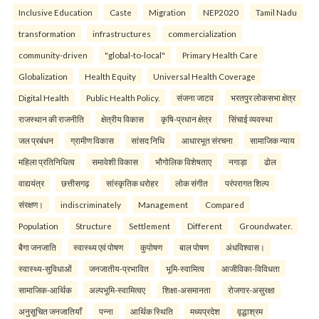
Inclusive Education
Caste
Migration
NEP2020
Tamil Nadu
transformation
infrastructures
commercialization
community-driven
"global-to-local"
Primary Health Care
Globalization
Health Equity
Universal Health Coverage
Digital Health
Public Health Policy.
संजना जाटव
भरतपुर लोकसभा क्षेत्र
राजस्थान की राजनीति
क्षेत्रीय विकास
कृषि-प्रधान क्षेत्र
सिंचाई व्यवस्था
जल प्रबंधन
ग्रामीण विकास
सांसद निधि
आधारभूत संरचना
सामाजिक न्याय
महिला प्रतिनिधित्व
समावेशी विकास
भौगोलिक विशेषताए
नगाड़ा
ढोल
वाद्ययंत्र
छत्तीसगढ़
सांस्कृतिक धरोहर
लोक संगीत
परंपरागत शिल्प
संरक्षण।
indiscriminately
Management
Compared
Population
Structure
Settlement
Different
Groundwater.
बैगा जनजाति
स्वास्थ्य एवं पोषण
कुपोषण
बाल पोषण
अंधविश्वास।
स्वास्थ्य-सुविधाओं
जनजातीय-प्रभावित
भूमि-स्वामित्व
आजीविका-विविधता
सामाजिक-आर्थिक
अल्पभूमि-स्वामित्वए
शिक्षा-असमानता
रोजगार-असुरक्षा
अनुसूचित जनजातियाँ
पन्ना
आर्थिक स्थिति
मध्यप्रदेश
वृद्धाश्रम