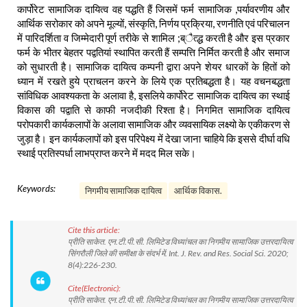
कार्पोरेट सामाजिक दायित्व वह पद्धति हैं जिसमें फर्म सामाजिक ,पर्यावरणीय और
आर्थिक सरोकार को अपने मूल्यों, संस्कृति, निर्णय प्रक्रिया, रणनीति एवं परिचालन
में पारिदर्शिता व जिम्मेदारी पूर्ण तरीके से शामिल ;ब्ैत्द्ध करती है और इस प्रकार
फर्म के भीतर बेहतर पद्वतियां स्थापित करती हैं सम्पत्ति निर्मित करती है और समाज
को सुधारती है। सामाजिक दायित्व कम्पनी द्वारा अपने शेयर धारकों के हितों को
ध्यान में रखते हुये प्राचलन करने के लिये एक प्रतिबद्धता है। यह वचनबद्धता
सांविधिक आवश्यकता के अलावा है, इसलिये कार्पोरेट सामाजिक दायित्व का स्थाई
विकास की पद्वाति से काफी नजदीकी रिश्ता है। निगमित सामाजिक दायित्व
परोपकारी कार्यकलापों के अलावा सामाजिक और व्यवसायिक लक्ष्यो के एकीकरण से
जुड़ा है। इन कार्यकलापों को इस परिपेक्ष्य में देखा जाना चाहिये कि इससे दीर्घा वधि
स्थाई प्रतिस्पर्धा लाभप्राप्त करने में मदद मिल सके।
Keywords:
निगमीय सामाजिक दायित्व
आर्थिक विकास.
Cite this article:
प्रीति साकेत. एन.टी.पी.सी. लिमिटेड विध्यांचल का निगमीय सामाजिक उत्तरदायित्व
सिंगरौली जिले की समीक्षा के संदर्भ में. Int. J. Rev. and Res. Social Sci. 2020;
8(4):226-230.
Cite(Electronic):
प्रीति साकेत. एन.टी.पी.सी. लिमिटेड विध्यांचल का निगमीय सामाजिक उत्तरदायित्व