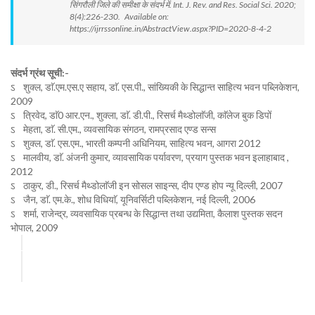
सिंगरौली जिले की समीक्षा के संदर्भ में. Int. J. Rev. and Res. Social Sci. 2020;
8(4):226-230. Available on:
https://ijrrssonline.in/AbstractView.aspx?PID=2020-8-4-2
संदर्भ ग्रंथ सूची:-
ऽ शुक्ल, डाॅ.एम.एस.ए सहाय, डाॅ. एस.पी., सांख्यिकी के सिद्धान्त साहित्य भवन पब्लिकेशन,
2009
ऽ त्रिवेद, डाॅ0 आर.एन., शुक्ला, डाॅ. डी.पी., रिसर्च मैथ्डोलाॅजी, काॅलेज बुक डिपों
ऽ मेहता, डाॅ. सी.एम., व्यवसायिक संगठन, रामप्रसाद एण्ड सन्स
ऽ शुक्ल, डाॅ. एस.एम., भारती कम्पनी अधिनियम, साहित्य भवन, आगरा 2012
ऽ मालवीय, डाॅ. अंजनी कुमार, व्यावसायिक पर्यावरण, प्रयाग पुस्तक भवन इलाहाबाद ,
2012
ऽ ठाकुर, डी., रिसर्च मैथ्डोलाॅजी इन सोसल साइन्स, दीप एण्ड होप न्यू दिल्ली, 2007
ऽ जैन, डाॅ. एम.के., शोध विधियाॅ, यूनिवर्सिटी पब्लिकेशन, नई दिल्ली, 2006
ऽ शर्मा, राजेन्द्र, व्यवसायिक प्रबन्ध के सिद्धान्त तथा उद्यमिता, कैलाश पुस्तक सदन
भोपाल, 2009