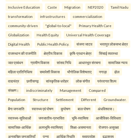
Inclusive Education
Caste
Migration
NEP2020
Tamil Nadu
transformation
infrastructures
commercialization
community-driven
"global-to-local"
Primary Health Care
Globalization
Health Equity
Universal Health Coverage
Digital Health
Public Health Policy.
संजना जाटव
भरतपुर लोकसभा क्षेत्र
राजस्थान की राजनीति
क्षेत्रीय विकास
कृषि-प्रधान क्षेत्र
सिंचाई व्यवस्था
जल प्रबंधन
ग्रामीण विकास
सांसद निधि
आधारभूत संरचना
सामाजिक न्याय
महिला प्रतिनिधित्व
समावेशी विकास
भौगोलिक विशेषताए
नगाड़ा
ढोल
वाद्ययंत्र
छत्तीसगढ़
सांस्कृतिक धरोहर
लोक संगीत
परंपरागत शिल्प
संरक्षण।
indiscriminately
Management
Compared
Population
Structure
Settlement
Different
Groundwater.
बैगा जनजाति
स्वास्थ्य एवं पोषण
कुपोषण
बाल पोषण
अंधविश्वास।
स्वास्थ्य-सुविधाओं
जनजातीय-प्रभावित
भूमि-स्वामित्व
आजीविका-विविधता
सामाजिक-आर्थिक
अल्पभूमि-स्वामित्वए
शिक्षा-असमानता
रोजगार-असुरक्षा
अनुसूचित जनजातियाँ
पन्ना
आर्थिक स्थिति
मध्यप्रदेश
वृद्धाश्रम