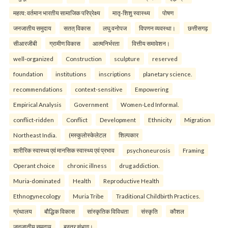
महत्व: वर्तमान भारतीय सामाजिक परिप्रेक्ष्य
मातृ-शिशु स्वास्थ्य
पोषण
जनजातीय समुदाय
सतत् विकास
लघु वनोपज
विपणन व्यवस्था।
छत्तीसगढ़
सीआरजीबी
ग्रामीण विकास
आत्मनिर्भरता
वित्तीय समावेशन।
well-organized
Construction
sculpture
reserved
foundation
institutions
inscriptions
planetary science.
recommendations
context-sensitive
Empowering
Empirical Analysis
Government
Women-Led Informal.
conflict-ridden
Conflict
Development
Ethnicity
Migration
Northeast India.
(मस्कुलोस्केलेटल
शिल्पकार
शारीरिक स्वास्थ्य एवं मानसिक स्वास्थ्य एवं प्रभाव
psychoneurosis
Framing
Operant choice
chronic illness
drug addiction.
Muria-dominated
Health
Reproductive Health
Ethnogynecology
Muria Tribe
Traditional Childbirth Practices.
ग्रंथालय
बौद्धिक विकास
सांस्कृतिक विविधता
संस्कृति
कौशल
जनजातीय समुदाय
बस्तर संभाग।