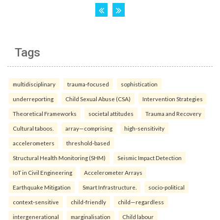
Tags
multidisciplinary
trauma-focused
sophistication
underreporting
Child Sexual Abuse (CSA)
Intervention Strategies
Theoretical Frameworks
societal attitudes
Trauma and Recovery
Cultural taboos.
array—comprising
high-sensitivity
accelerometers
threshold-based
Structural Health Monitoring (SHM)
Seismic Impact Detection
IoT in Civil Engineering
Accelerometer Arrays
Earthquake Mitigation
Smart Infrastructure.
socio-political
context-sensitive
child-friendly
child—regardless
intergenerational
marginalisation
Child labour