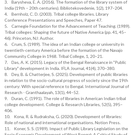
3. Barysheva, E. A. (2016). The formation of the library system of
India (19th – 20th centuries). Bibliotekovedenie, 1(2), 197–204.
4. Bernholz, C. D. (2003). Tribal college libraries. Library
Conference Presentations and Speeches, Paper 47.
5. Carnegie Foundation for the Advancement of Teaching. (1989).
Tribal colleges: Shaping the future of Native America (pp. 41, 45–
46). Princeton, NJ: Author.
6. Crum, S. (1989). The idea of an Indian college or university in
twentieth-century America before the formation of the Navajo
Community College in 1968. Tribal College, 1, 20–21.
7. Das, A. K. (2015). Legacy of the Bengal Renaissance in "Public
Library" development in India. IFLA Journal, 41(4), 370–380.
8. Dey, B. & Chatterjee, S. (2025). Development of public libraries
in relation to the socio-cultural progress of society since the 19th
century: With special reference to Bengal. International Journal of
Research - Granthaalayah, 13(1), 44–52.
9. Duran, C. (1991). The role of libraries in American Indian tribal
college development. College & Research Libraries, 52(5), 395–
406.
10. Kona, R. & Rudraksha, G. (2020). Development of libraries:
Role of national and international organisations. Notion Press.
11. Koner, S. S. (1989). Impact of Public Library Legislation on the
Socio-Economic Development of West Bengal: A Critical Study of