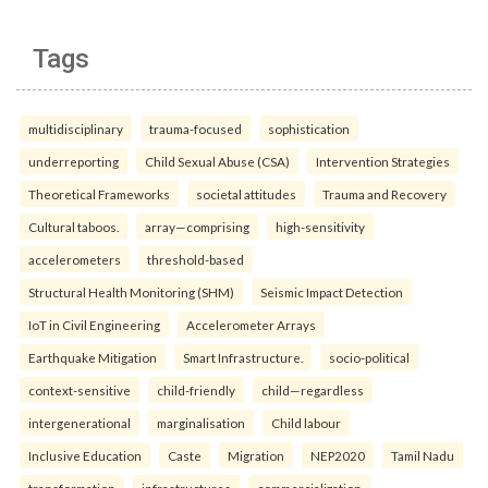
Tags
multidisciplinary
trauma-focused
sophistication
underreporting
Child Sexual Abuse (CSA)
Intervention Strategies
Theoretical Frameworks
societal attitudes
Trauma and Recovery
Cultural taboos.
array—comprising
high-sensitivity
accelerometers
threshold-based
Structural Health Monitoring (SHM)
Seismic Impact Detection
IoT in Civil Engineering
Accelerometer Arrays
Earthquake Mitigation
Smart Infrastructure.
socio-political
context-sensitive
child-friendly
child—regardless
intergenerational
marginalisation
Child labour
Inclusive Education
Caste
Migration
NEP2020
Tamil Nadu