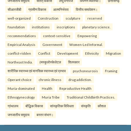
जनजातीय समुदाय
सतत् विकास
लघु वनोपज
विपणन व्यवस्था।
छत्तीसगढ़
सीआरजीबी
ग्रामीण विकास
आत्मनिर्भरता
वित्तीय समावेशन।
well-organized
Construction
sculpture
reserved
foundation
institutions
inscriptions
planetary science.
recommendations
context-sensitive
Empowering
Empirical Analysis
Government
Women-Led Informal.
conflict-ridden
Conflict
Development
Ethnicity
Migration
Northeast India.
(मस्कुलोस्केलेटल
शिल्पकार
शारीरिक स्वास्थ्य एवं मानसिक स्वास्थ्य एवं प्रभाव
psychoneurosis
Framing
Operant choice
chronic illness
drug addiction.
Muria-dominated
Health
Reproductive Health
Ethnogynecology
Muria Tribe
Traditional Childbirth Practices.
ग्रंथालय
बौद्धिक विकास
सांस्कृतिक विविधता
संस्कृति
कौशल
जनजातीय समुदाय
बस्तर संभाग।