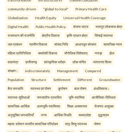
transformation
infrastructures
commercialization
community-driven
"global-to-local"
Primary Health Care
Globalization
Health Equity
Universal Health Coverage
Digital Health
Public Health Policy.
संजना जाटव
भरतपुर लोकसभा क्षेत्र
राजस्थान की राजनीति
क्षेत्रीय विकास
कृषि-प्रधान क्षेत्र
सिंचाई व्यवस्था
जल प्रबंधन
ग्रामीण विकास
सांसद निधि
आधारभूत संरचना
सामाजिक न्याय
महिला प्रतिनिधित्व
समावेशी विकास
भौगोलिक विशेषताए
नगाड़ा
ढोल
वाद्ययंत्र
छत्तीसगढ़
सांस्कृतिक धरोहर
लोक संगीत
परंपरागत शिल्प
संरक्षण।
indiscriminately
Management
Compared
Population
Structure
Settlement
Different
Groundwater.
बैगा जनजाति
स्वास्थ्य एवं पोषण
कुपोषण
बाल पोषण
अंधविश्वास।
स्वास्थ्य-सुविधाओं
जनजातीय-प्रभावित
भूमि-स्वामित्व
आजीविका-विविधता
सामाजिक-आर्थिक
अल्पभूमि-स्वामित्वए
शिक्षा-असमानता
रोजगार-असुरक्षा
अनुसूचित जनजातियाँ
पन्ना
आर्थिक स्थिति
मध्यप्रदेश
वृद्धाश्रम
महत्व: वर्तमान भारतीय सामाजिक परिप्रेक्ष्य
मातृ-शिशु स्वास्थ्य
पोषण