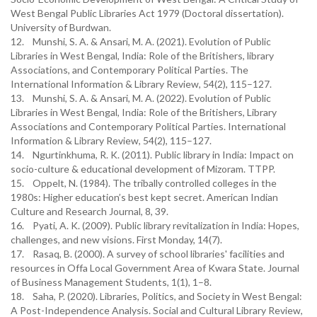
West Bengal Public Libraries Act 1979 (Doctoral dissertation).
University of Burdwan.
12. Munshi, S. A. & Ansari, M. A. (2021). Evolution of Public
Libraries in West Bengal, India: Role of the Britishers, library
Associations, and Contemporary Political Parties. The
International Information & Library Review, 54(2), 115–127.
13. Munshi, S. A. & Ansari, M. A. (2022). Evolution of Public
Libraries in West Bengal, India: Role of the Britishers, Library
Associations and Contemporary Political Parties. International
Information & Library Review, 54(2), 115–127.
14. Ngurtinkhuma, R. K. (2011). Public library in India: Impact on
socio-culture & educational development of Mizoram. TTPP.
15. Oppelt, N. (1984). The tribally controlled colleges in the
1980s: Higher education’s best kept secret. American Indian
Culture and Research Journal, 8, 39.
16. Pyati, A. K. (2009). Public library revitalization in India: Hopes,
challenges, and new visions. First Monday, 14(7).
17. Rasaq, B. (2000). A survey of school libraries' facilities and
resources in Offa Local Government Area of Kwara State. Journal
of Business Management Students, 1(1), 1–8.
18. Saha, P. (2020). Libraries, Politics, and Society in West Bengal:
A Post-Independence Analysis. Social and Cultural Library Review,