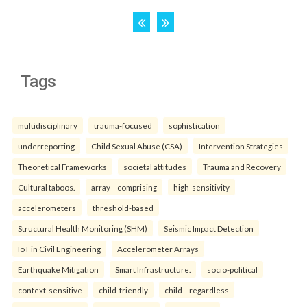
Tags
multidisciplinary
trauma-focused
sophistication
underreporting
Child Sexual Abuse (CSA)
Intervention Strategies
Theoretical Frameworks
societal attitudes
Trauma and Recovery
Cultural taboos.
array—comprising
high-sensitivity
accelerometers
threshold-based
Structural Health Monitoring (SHM)
Seismic Impact Detection
IoT in Civil Engineering
Accelerometer Arrays
Earthquake Mitigation
Smart Infrastructure.
socio-political
context-sensitive
child-friendly
child—regardless