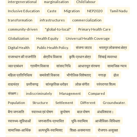
intergenerational
marginalisation
Child labour
Inclusive Education
Caste
Migration
NEP2020
Tamil Nadu
transformation
infrastructures
commercialization
community-driven
"global-to-local"
Primary Health Care
Globalization
Health Equity
Universal Health Coverage
Digital Health
Public Health Policy.
संजना जाटव
भरतपुर लोकसभा क्षेत्र
राजस्थान की राजनीति
क्षेत्रीय विकास
कृषि-प्रधान क्षेत्र
सिंचाई व्यवस्था
जल प्रबंधन
ग्रामीण विकास
सांसद निधि
आधारभूत संरचना
सामाजिक न्याय
महिला प्रतिनिधित्व
समावेशी विकास
भौगोलिक विशेषताए
नगाड़ा
ढोल
वाद्ययंत्र
छत्तीसगढ़
सांस्कृतिक धरोहर
लोक संगीत
परंपरागत शिल्प
संरक्षण।
indiscriminately
Management
Compared
Population
Structure
Settlement
Different
Groundwater.
बैगा जनजाति
स्वास्थ्य एवं पोषण
कुपोषण
बाल पोषण
अंधविश्वास।
स्वास्थ्य-सुविधाओं
जनजातीय-प्रभावित
भूमि-स्वामित्व
आजीविका-विविधता
सामाजिक-आर्थिक
अल्पभूमि-स्वामित्वए
शिक्षा-असमानता
रोजगार-असुरक्षा