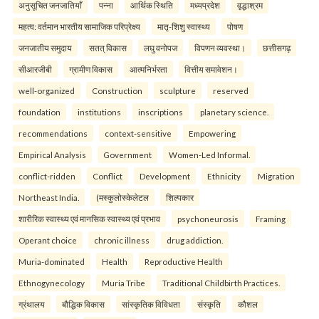
अनुसूचित जनजातियाँ
पन्ना
आर्थिक स्थिति
मध्यप्रदेश
वृद्धाश्रम
महत्व: वर्तमान भारतीय सामाजिक परिप्रेक्ष्य
मातृ-शिशु स्वास्थ्य
पोषण
जनजातीय समुदाय
सतत् विकास
लघु वनोपज
विपणन व्यवस्था।
छत्तीसगढ़
सीआरजीबी
ग्रामीण विकास
आत्मनिर्भरता
वित्तीय समावेशन।
well-organized
Construction
sculpture
reserved
foundation
institutions
inscriptions
planetary science.
recommendations
context-sensitive
Empowering
Empirical Analysis
Government
Women-Led Informal.
conflict-ridden
Conflict
Development
Ethnicity
Migration
Northeast India.
(मस्कुलोस्केलेटल
शिल्पकार
शारीरिक स्वास्थ्य एवं मानसिक स्वास्थ्य एवं प्रभाव
psychoneurosis
Framing
Operant choice
chronic illness
drug addiction.
Muria-dominated
Health
Reproductive Health
Ethnogynecology
Muria Tribe
Traditional Childbirth Practices.
ग्रंथालय
बौद्धिक विकास
सांस्कृतिक विविधता
संस्कृति
कौशल