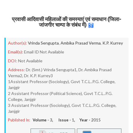
प्रवासी आदिवासी महिलाओं की समस्याएं एवं समाधान (जिला-
जांजगीर चाम्पा के संबंध में)
Author(s):
Vrinda Sengupta
,
Ambika Prasad Verma
,
K.P. Kurrey
Email(s):
Email ID Not Available
DOI:
Not Available
Address:
Dr. (Smt.) Vrinda Sengupta1, Dr. Ambika Prasad
Verma2, Dr. K.P. Kurrey3
1Assistant Professor (Sociology), Govt T.C.L..P.G. College,
Janjgir
2 Assistant Professor (Political Science), Govt T.C.L..P.G.
College, Janjgir
3 Assistant Professor (Sociology), Govt T.C.L..P.G. College,
Janjgir
Published In:
Volume -
3
, Issue -
1
, Year -
2015